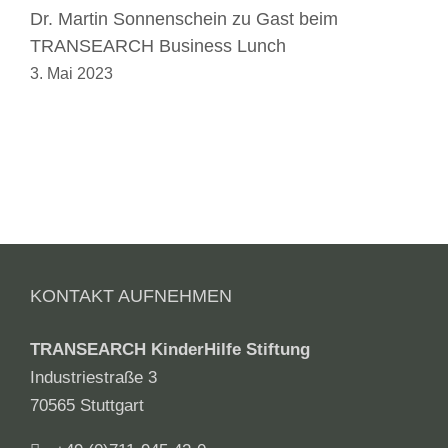
Dr. Martin Sonnenschein zu Gast beim
T
TRANSEARCH Business Lunch
2
3. Mai 2023
2
KONTAKT AUFNEHMEN
TRANSEARCH KinderHilfe Stiftung
Industriestraße 3
70565 Stuttgart